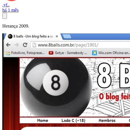
.yf..
há 1 mês
Herança 2009.