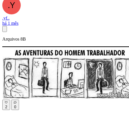
.yf..
há 1 mês
Arquivos 8B
2
0