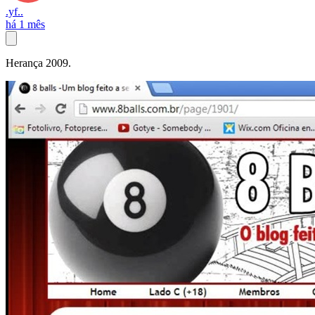
.yf..
há 1 mês
Herança 2009.