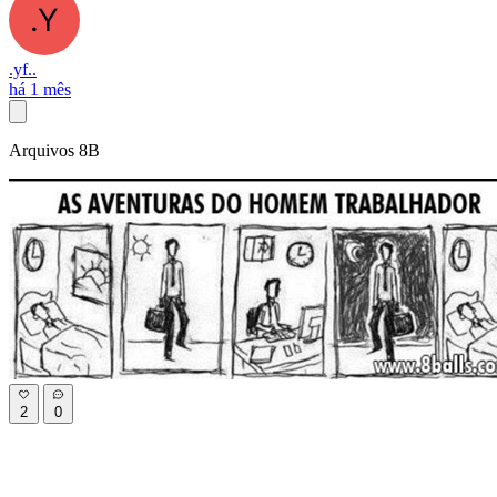
.yf..
há 1 mês
Arquivos 8B
2
0