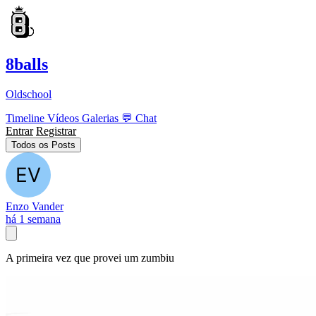
8balls
Oldschool
Timeline
Vídeos
Galerias
💬
Chat
Entrar
Registrar
Todos os Posts
Enzo Vander
há 1 semana
A primeira vez que provei um zumbiu