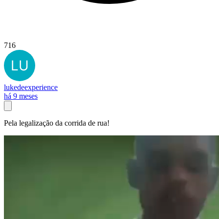
716
lukedeexperience
há 9 meses
Pela legalização da corrida de rua!