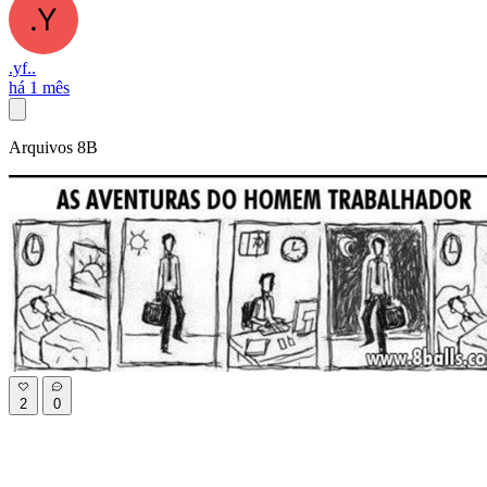
.yf..
há 1 mês
Arquivos 8B
2
0