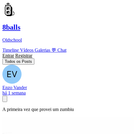
8balls
Oldschool
Timeline
Vídeos
Galerias
💬
Chat
Entrar
Registrar
Todos os Posts
Enzo Vander
há 1 semana
A primeira vez que provei um zumbiu