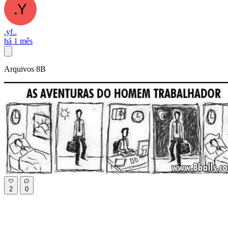
.yf..
há 1 mês
Arquivos 8B
2
0