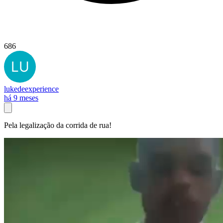
686
lukedeexperience
há 9 meses
Pela legalização da corrida de rua!