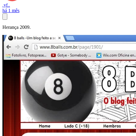
.yf..
há 1 mês
Herança 2009.