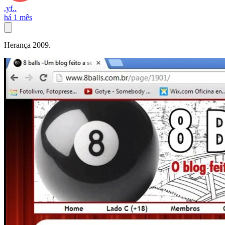
.yf..
há 1 mês
Herança 2009.