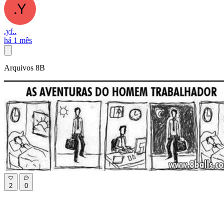
.yf..
há 1 mês
Arquivos 8B
2
0