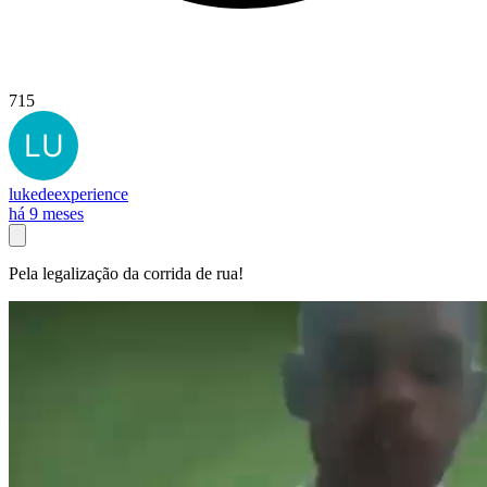
715
lukedeexperience
há 9 meses
Pela legalização da corrida de rua!