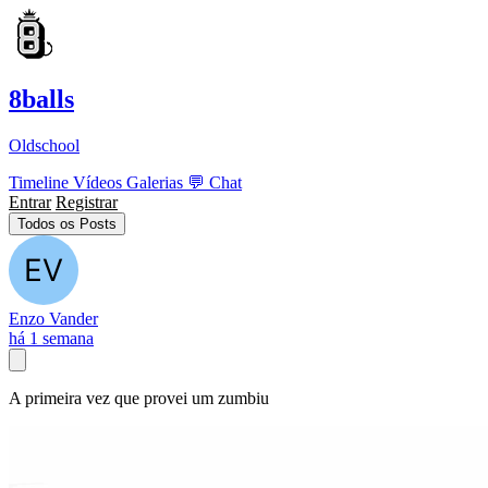
8balls
Oldschool
Timeline
Vídeos
Galerias
💬
Chat
Entrar
Registrar
Todos os Posts
Enzo Vander
há 1 semana
A primeira vez que provei um zumbiu