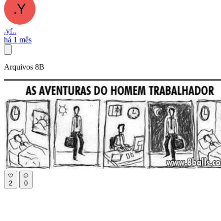
.yf..
há 1 mês
Arquivos 8B
2
0