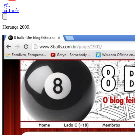
.yf..
há 1 mês
Herança 2009.