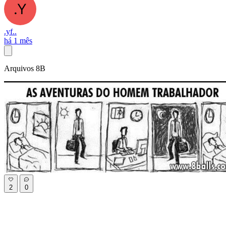
.yf..
há 1 mês
Arquivos 8B
2
0