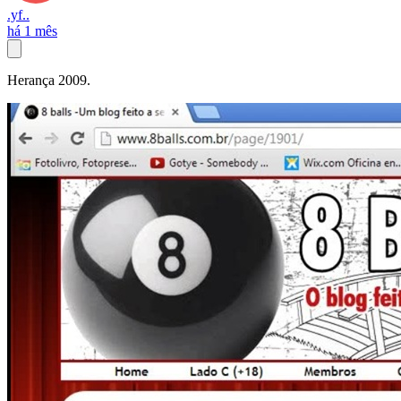
.yf..
há 1 mês
Herança 2009.