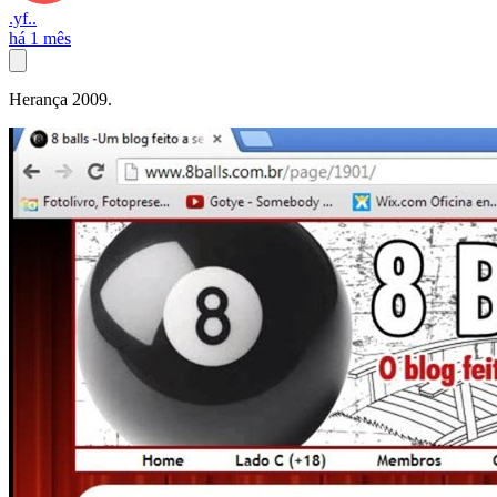
.yf..
há 1 mês
Herança 2009.