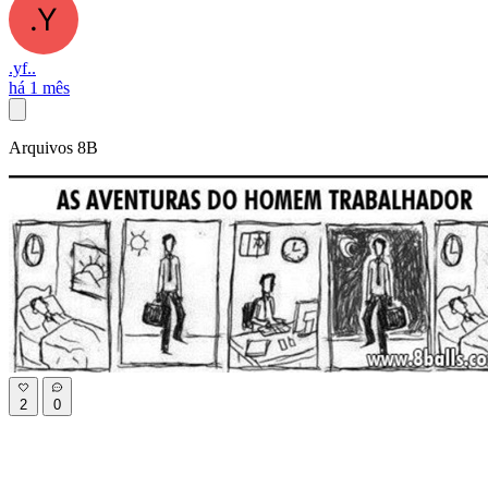
.yf..
há 1 mês
Arquivos 8B
2
0