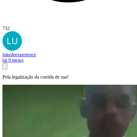
732
lukedeexperience
há 9 meses
Pela legalização da corrida de rua!