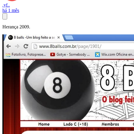
.yf..
há 1 mês
Herança 2009.