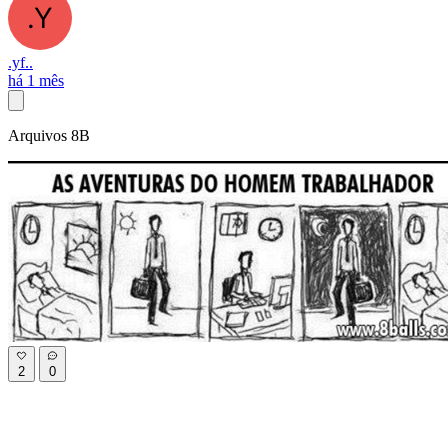
.yf..
há 1 mês
Arquivos 8B
2
0