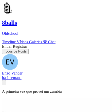
8balls
Oldschool
Timeline
Vídeos
Galerias
💬
Chat
Entrar
Registrar
Todos os Posts
Enzo Vander
há 1 semana
A primeira vez que provei um zumbiu