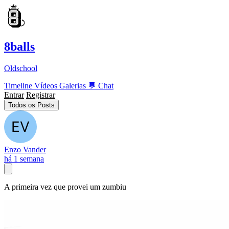
8balls
Oldschool
Timeline
Vídeos
Galerias
💬
Chat
Entrar
Registrar
Todos os Posts
Enzo Vander
há 1 semana
A primeira vez que provei um zumbiu