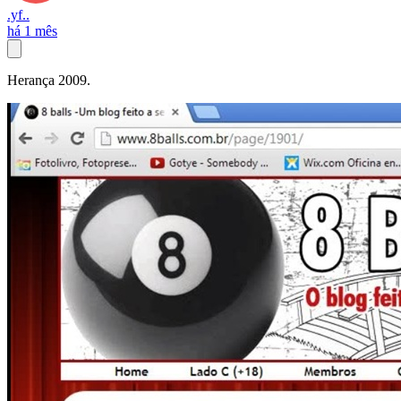
.yf..
há 1 mês
Herança 2009.