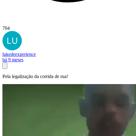
704
lukedeexperience
há 9 meses
Pela legalização da corrida de rua!