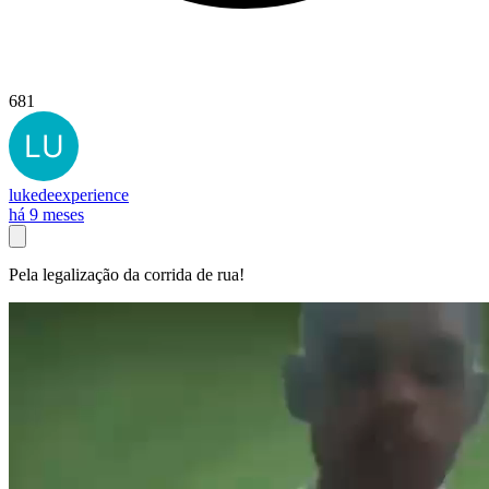
681
lukedeexperience
há 9 meses
Pela legalização da corrida de rua!