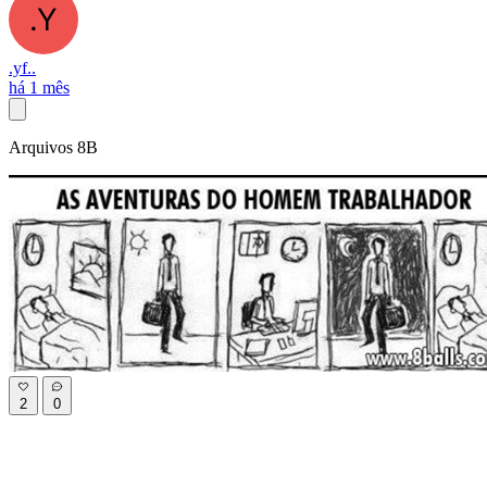
.yf..
há 1 mês
Arquivos 8B
2
0