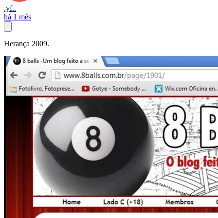
.yf..
há 1 mês
Herança 2009.