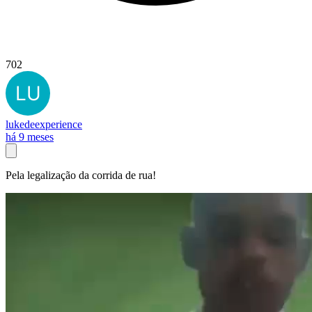
702
lukedeexperience
há 9 meses
Pela legalização da corrida de rua!