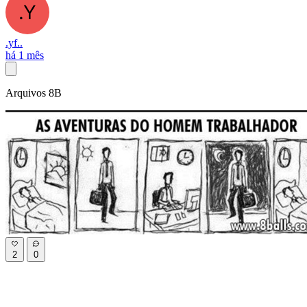
.yf..
há 1 mês
Arquivos 8B
2
0