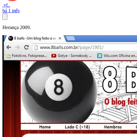
.yf..
há 1 mês
Herança 2009.