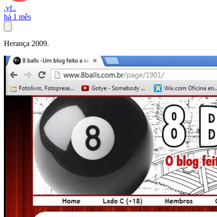
.yf..
há 1 mês
Herança 2009.