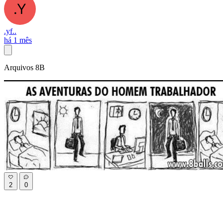
.yf..
há 1 mês
Arquivos 8B
2
0