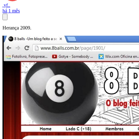
.yf..
há 1 mês
Herança 2009.