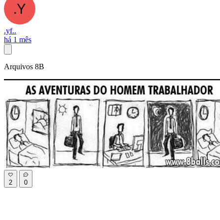
.yf..
há 1 mês
Arquivos 8B
2
0