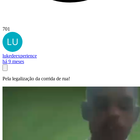
701
lukedeexperience
há 9 meses
Pela legalização da corrida de rua!