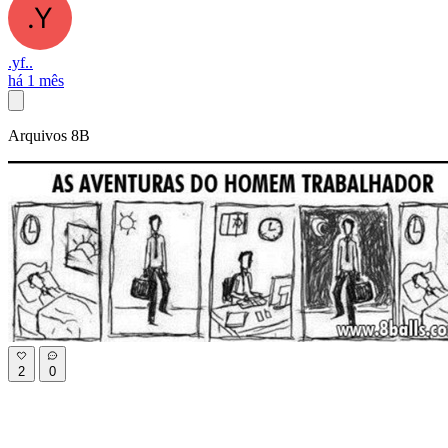
.yf..
há 1 mês
Arquivos 8B
2
0