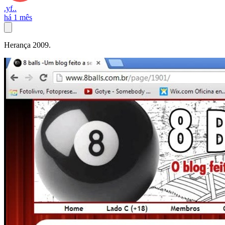
.yf..
há 1 mês
Herança 2009.