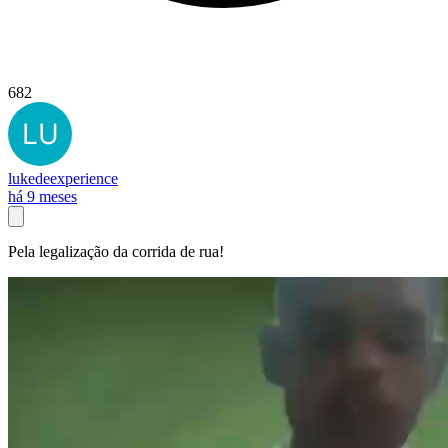
682
lukedeexperience
há 9 meses
Pela legalização da corrida de rua!