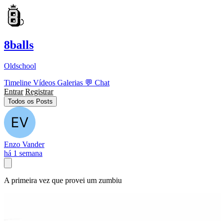
8balls
Oldschool
Timeline
Vídeos
Galerias
💬
Chat
Entrar
Registrar
Todos os Posts
Enzo Vander
há 1 semana
A primeira vez que provei um zumbiu