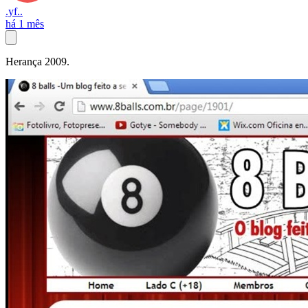
.yf..
há 1 mês
Herança 2009.