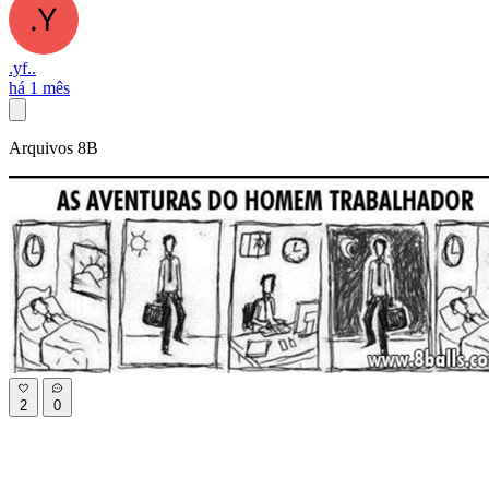
.yf..
há 1 mês
Arquivos 8B
2
0