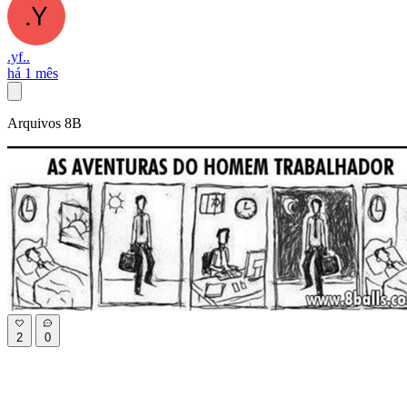
.yf..
há 1 mês
Arquivos 8B
2
0