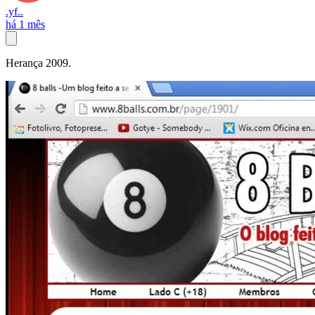
.yf..
há 1 mês
Herança 2009.