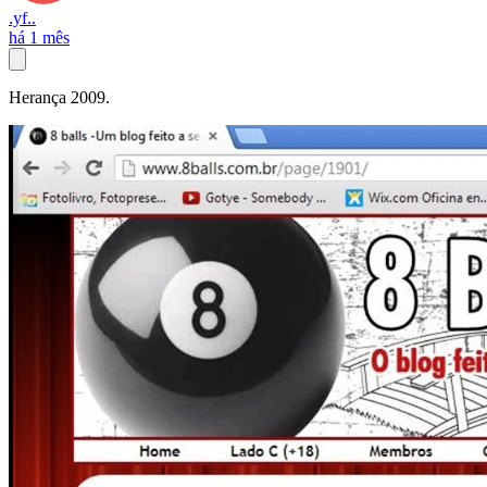
.yf..
há 1 mês
Herança 2009.