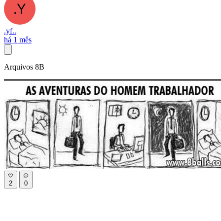
.yf..
há 1 mês
Arquivos 8B
2
0