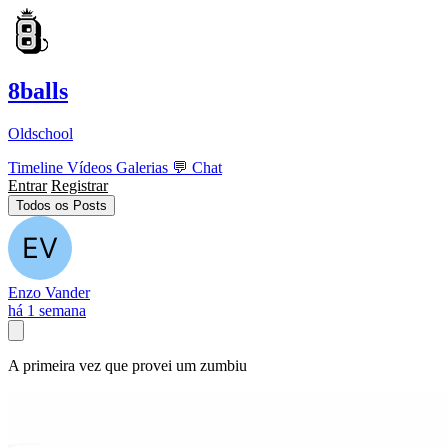
8balls
Oldschool
Timeline
Vídeos
Galerias
💬
Chat
Entrar
Registrar
Todos os Posts
Enzo Vander
há 1 semana
A primeira vez que provei um zumbiu