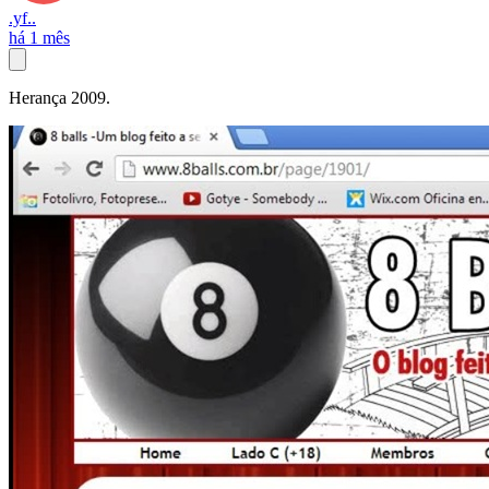
.yf..
há 1 mês
Herança 2009.