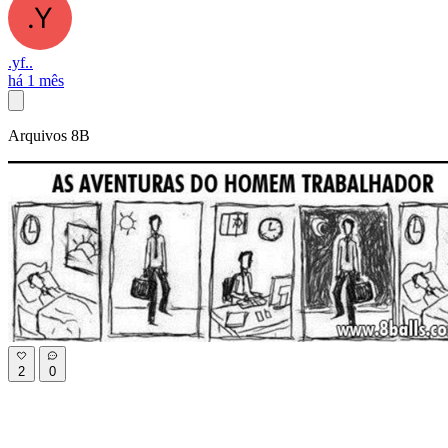
.yf..
há 1 mês
Arquivos 8B
2
0