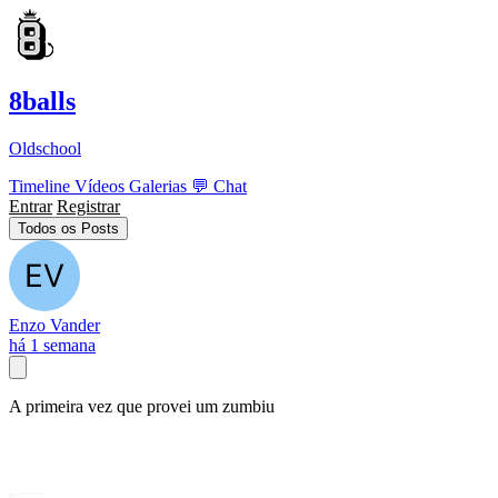
8balls
Oldschool
Timeline
Vídeos
Galerias
💬
Chat
Entrar
Registrar
Todos os Posts
Enzo Vander
há 1 semana
A primeira vez que provei um zumbiu