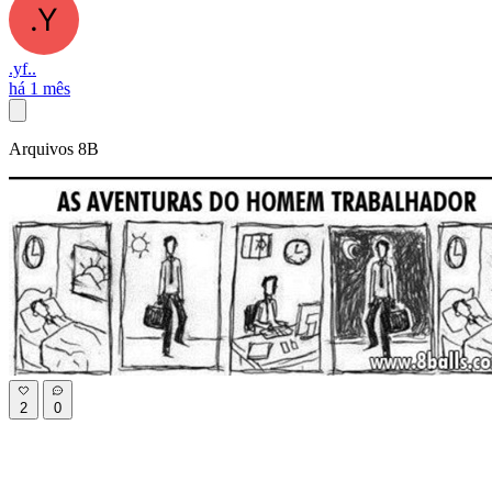
.yf..
há 1 mês
Arquivos 8B
2
0