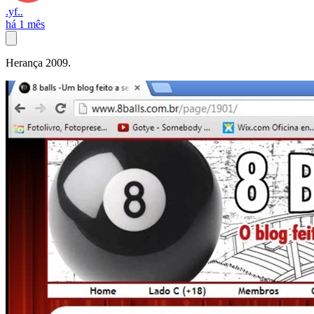
.yf..
há 1 mês
Herança 2009.