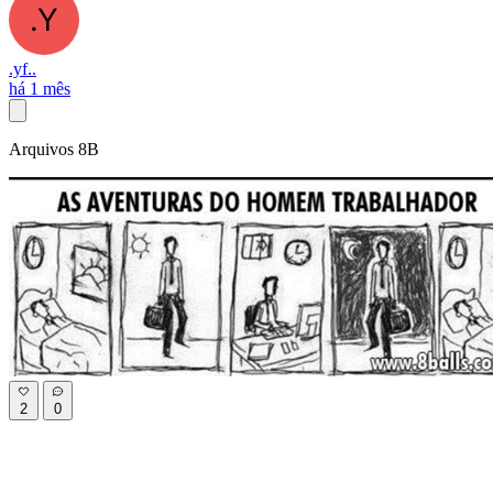
.yf..
há 1 mês
Arquivos 8B
2
0