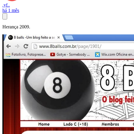
.yf..
há 1 mês
Herança 2009.