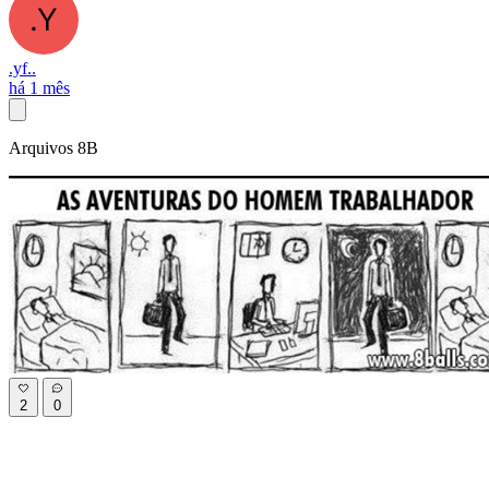
.yf..
há 1 mês
Arquivos 8B
2
0