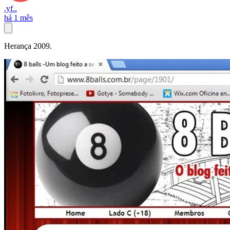
.yf..
há 1 mês
Herança 2009.