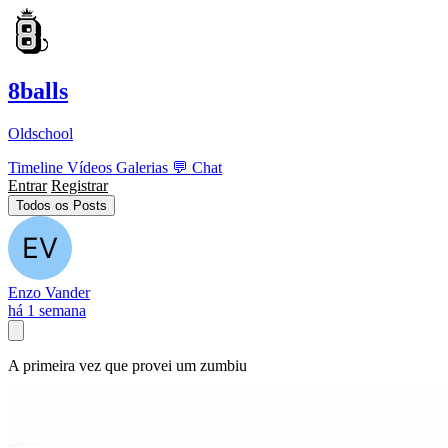
8balls
Oldschool
Timeline
Vídeos
Galerias
💬
Chat
Entrar
Registrar
Todos os Posts
Enzo Vander
há 1 semana
A primeira vez que provei um zumbiu