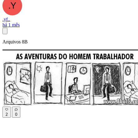
.yf..
há 1 mês
Arquivos 8B
2
0