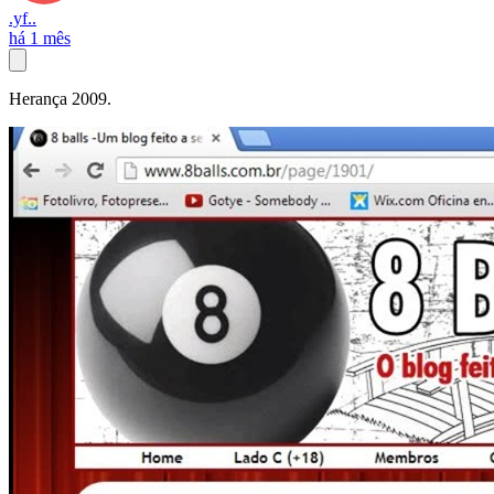
.yf..
há 1 mês
Herança 2009.