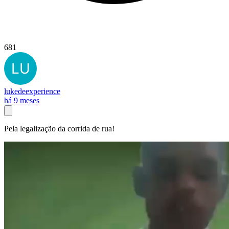
681
lukedeexperience
há 9 meses
Pela legalização da corrida de rua!