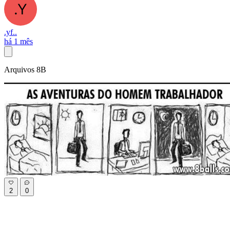
.yf..
há 1 mês
Arquivos 8B
2
0