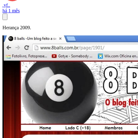
.yf..
há 1 mês
Herança 2009.