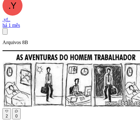
.yf..
há 1 mês
Arquivos 8B
2
0