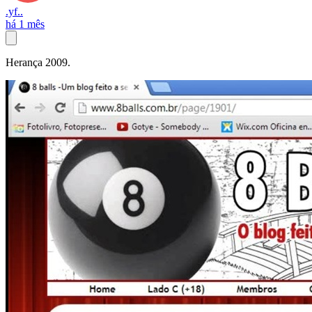
.yf..
há 1 mês
Herança 2009.