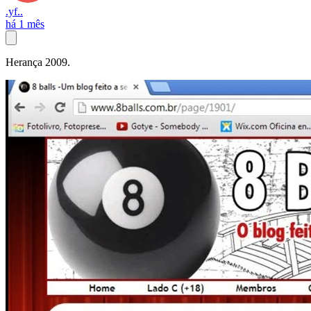
.yf..
há 1 mês
Herança 2009.