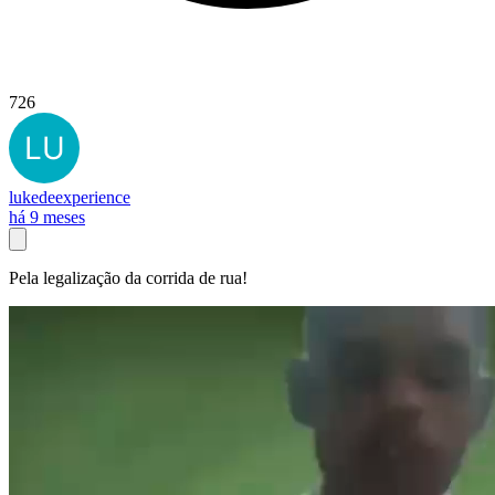
726
lukedeexperience
há 9 meses
Pela legalização da corrida de rua!