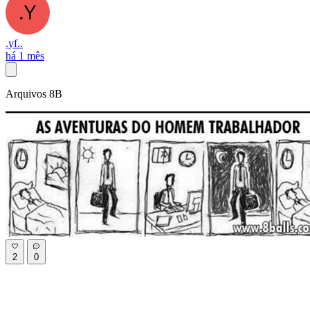
.yf..
há 1 mês
Arquivos 8B
2
0