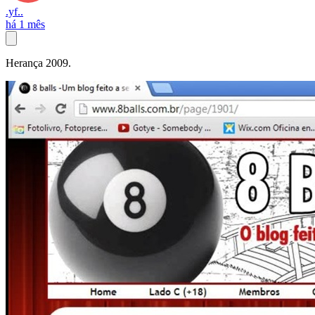
.yf..
há 1 mês
Herança 2009.