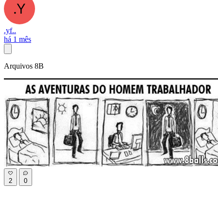
.yf..
há 1 mês
Arquivos 8B
2
0