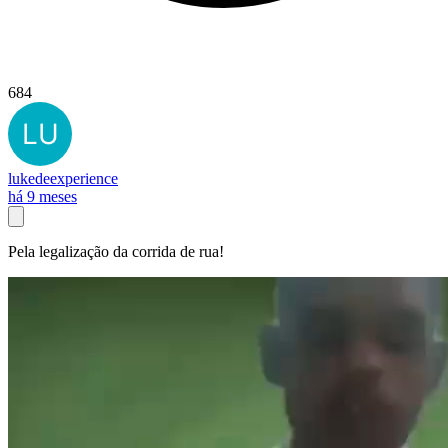
684
lukedeexperience
há 9 meses
Pela legalização da corrida de rua!