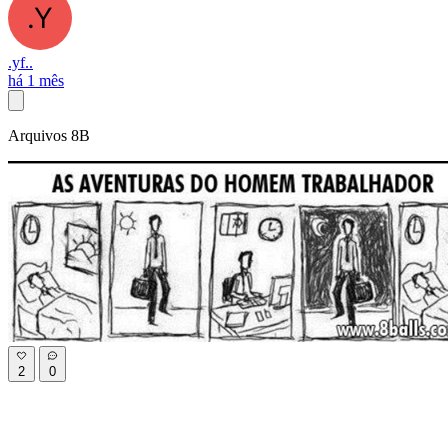
.yf..
há 1 mês
Arquivos 8B
2
0