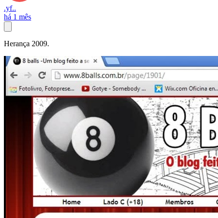
.yf..
há 1 mês
Herança 2009.