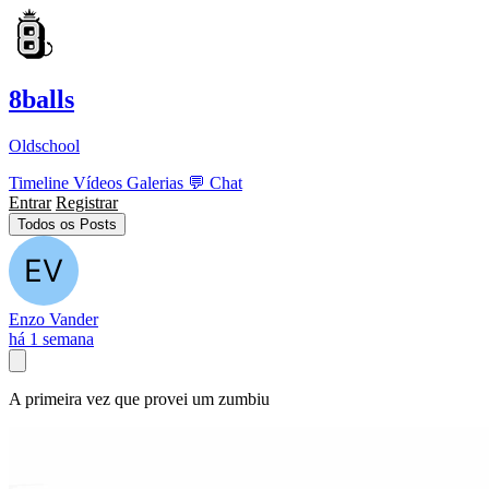
8balls
Oldschool
Timeline
Vídeos
Galerias
💬
Chat
Entrar
Registrar
Todos os Posts
Enzo Vander
há 1 semana
A primeira vez que provei um zumbiu