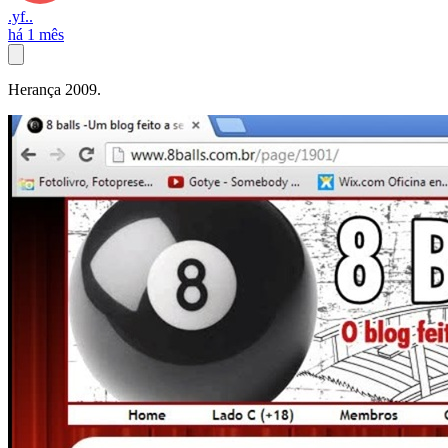
.yf..
há 1 mês
Herança 2009.