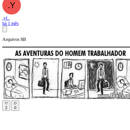
.yf..
há 1 mês
Arquivos 8B
2
0