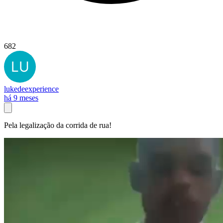
682
lukedeexperience
há 9 meses
Pela legalização da corrida de rua!