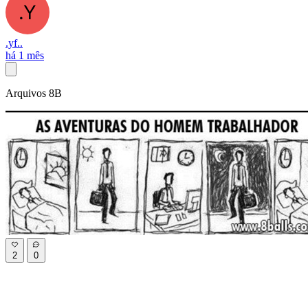
.yf..
há 1 mês
Arquivos 8B
2
0