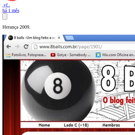
.yf..
há 1 mês
Herança 2009.