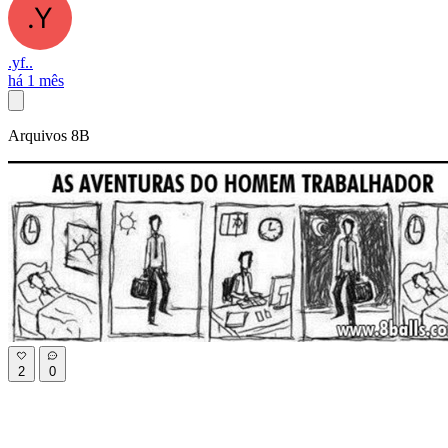
.yf..
há 1 mês
Arquivos 8B
2
0