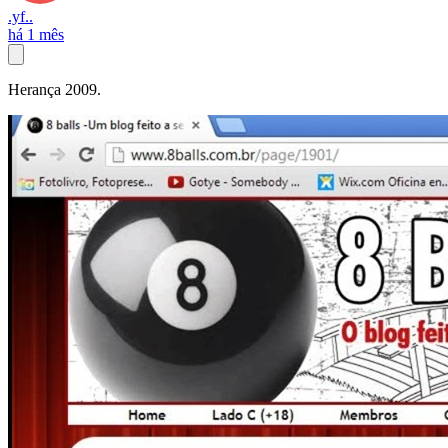
.yf..
há 1 mês
Herança 2009.