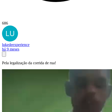
686
lukedeexperience
há 9 meses
Pela legalização da corrida de rua!