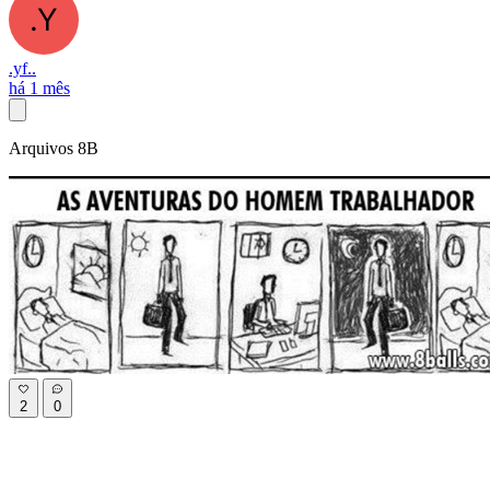
.yf..
há 1 mês
Arquivos 8B
2
0