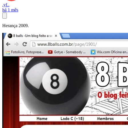
.yf..
há 1 mês
Herança 2009.