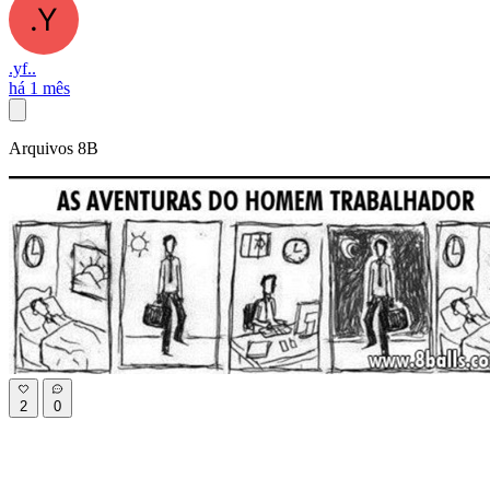
.yf..
há 1 mês
Arquivos 8B
2
0