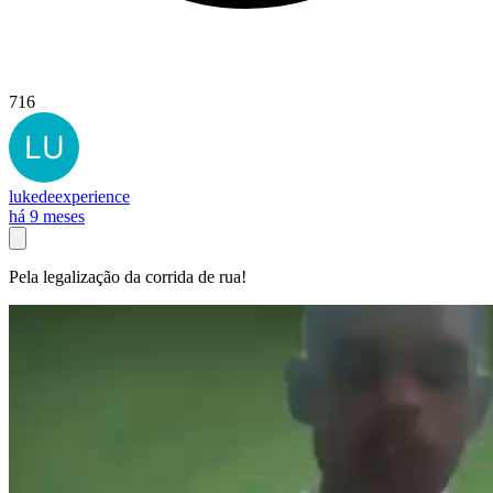
716
lukedeexperience
há 9 meses
Pela legalização da corrida de rua!