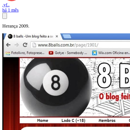
.yf..
há 1 mês
Herança 2009.