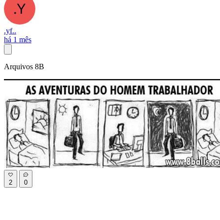
.yf..
há 1 mês
Arquivos 8B
2
0