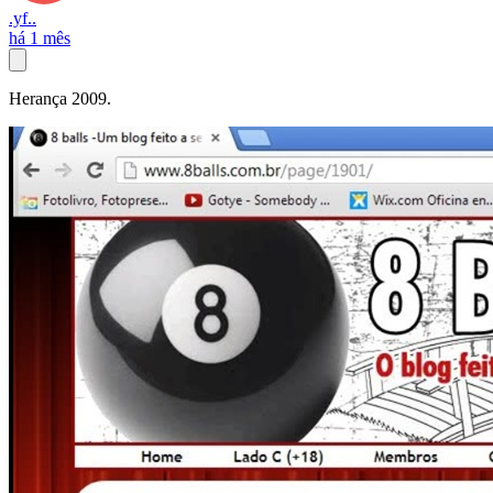
.yf..
há 1 mês
Herança 2009.