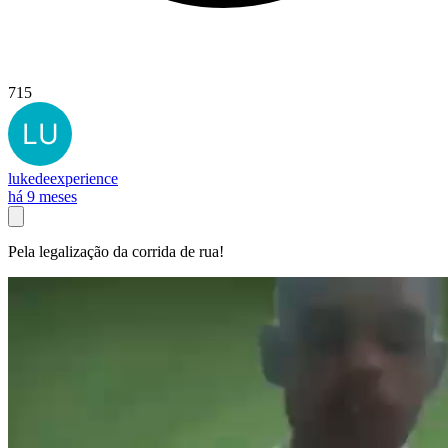
715
lukedeexperience
há 9 meses
Pela legalização da corrida de rua!