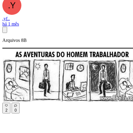
.yf..
há 1 mês
Arquivos 8B
2
0