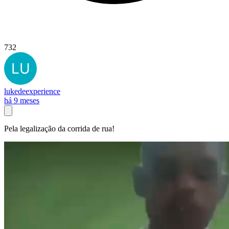
732
lukedeexperience
há 9 meses
Pela legalização da corrida de rua!