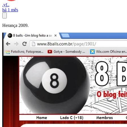
.yf..
há 1 mês
Herança 2009.