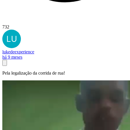
732
lukedeexperience
há 9 meses
Pela legalização da corrida de rua!