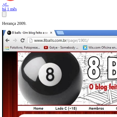
.yf..
há 1 mês
Herança 2009.