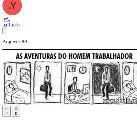
.yf..
há 1 mês
Arquivos 8B
2
0