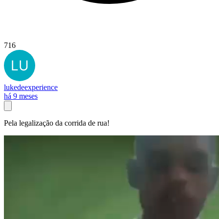
716
lukedeexperience
há 9 meses
Pela legalização da corrida de rua!