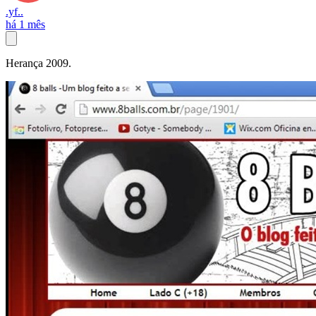
.yf..
há 1 mês
Herança 2009.