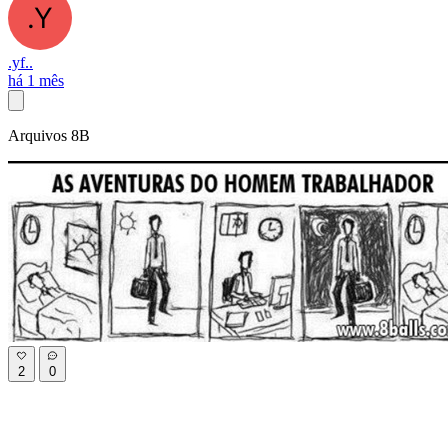
.yf..
há 1 mês
Arquivos 8B
2
0