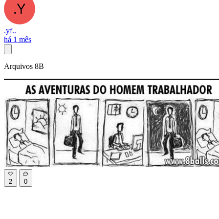
.yf..
há 1 mês
Arquivos 8B
2
0