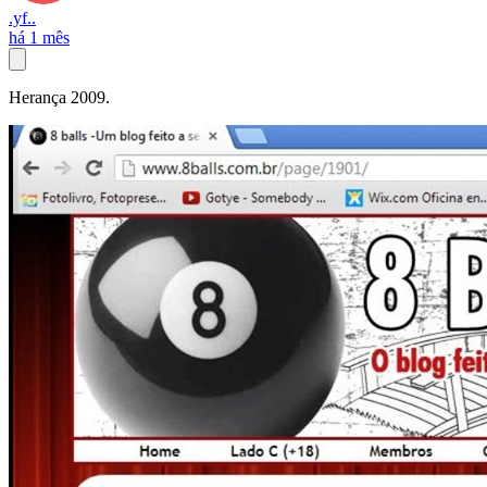
.yf..
há 1 mês
Herança 2009.