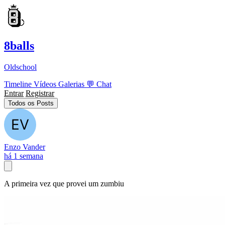
8balls
Oldschool
Timeline
Vídeos
Galerias
💬
Chat
Entrar
Registrar
Todos os Posts
Enzo Vander
há 1 semana
A primeira vez que provei um zumbiu