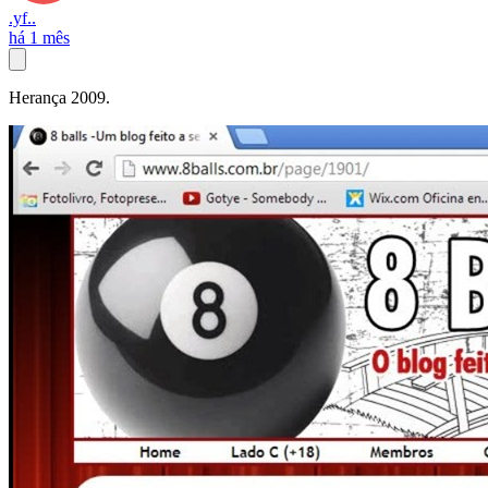
.yf..
há 1 mês
Herança 2009.