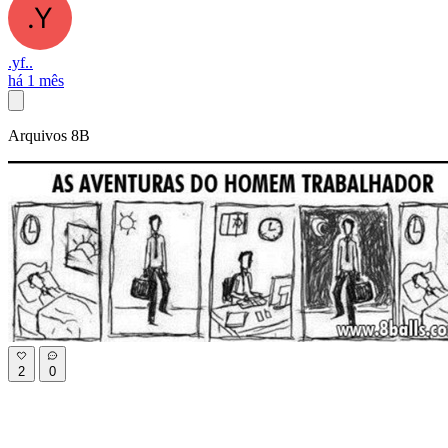
.yf..
há 1 mês
Arquivos 8B
2
0